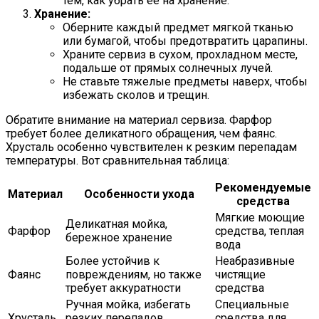
тем, как убрать ее на хранение.
Хранение:
Оберните каждый предмет мягкой тканью
или бумагой, чтобы предотвратить царапины.
Храните сервиз в сухом, прохладном месте,
подальше от прямых солнечных лучей.
Не ставьте тяжелые предметы наверх, чтобы
избежать сколов и трещин.
Обратите внимание на материал сервиза. Фарфор
требует более деликатного обращения, чем фаянс.
Хрусталь особенно чувствителен к резким перепадам
температуры. Вот сравнительная таблица:
Рекомендуемые
Материал
Особенности ухода
средства
Мягкие моющие
Деликатная мойка,
Фарфор
средства, теплая
бережное хранение
вода
Более устойчив к
Неабразивные
Фаянс
повреждениям, но также
чистящие
требует аккуратности
средства
Ручная мойка, избегать
Специальные
Хрусталь
резких перепадов
средства для