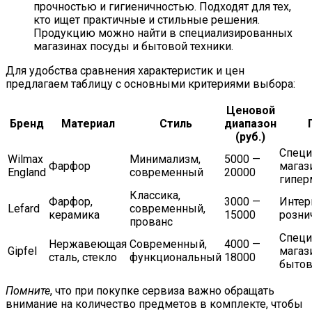
прочностью и гигиеничностью. Подходят для тех,
кто ищет практичные и стильные решения.
Продукцию можно найти в специализированных
магазинах посуды и бытовой техники.
Для удобства сравнения характеристик и цен
предлагаем таблицу с основными критериями выбора:
Ценовой
Бренд
Материал
Стиль
диапазон
(руб.)
Специ
Wilmax
Минимализм,
5000 —
Фарфор
магаз
England
современный
20000
гипер
Классика,
Фарфор,
3000 —
Интер
Lefard
современный,
керамика
15000
розни
прованс
Специ
Нержавеющая
Современный,
4000 —
Gipfel
магаз
сталь, стекло
функциональный
18000
бытов
Помните
, что при покупке сервиза важно обращать
внимание на количество предметов в комплекте, чтобы