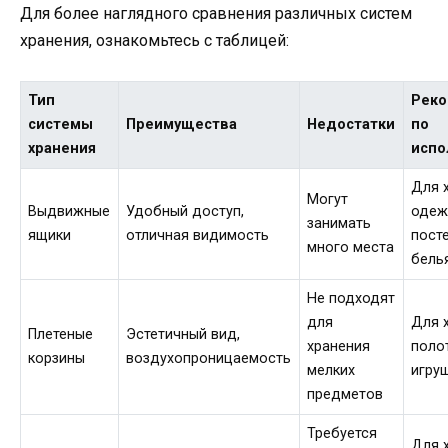
Для более наглядного сравнения различных систем
хранения, ознакомьтесь с таблицей:
Тип
Рек
системы
Преимущества
Недостатки
по
хранения
испо
Для 
Могут
Выдвижные
Удобный доступ,
одеж
занимать
ящики
отличная видимость
пост
много места
бель
Не подходят
для
Для 
Плетеные
Эстетичный вид,
хранения
поло
корзины
воздухопроницаемость
мелких
игру
предметов
Требуется
Для 