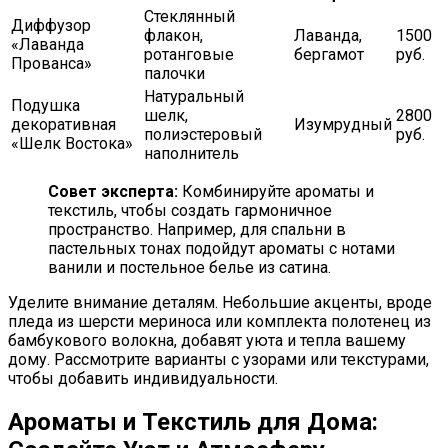
Стеклянный
Диффузор
флакон,
Лаванда,
1500
«Лаванда
ротанговые
бергамот
руб.
Прованса»
палочки
Натуральный
Подушка
шелк,
2800
декоративная
Изумрудный
полиэстеровый
руб.
«Шелк Востока»
наполнитель
Совет эксперта:
Комбинируйте ароматы и
текстиль, чтобы создать гармоничное
пространство. Например, для спальни в
пастельных тонах подойдут ароматы с нотами
ванили и постельное белье из сатина.
Уделите внимание деталям. Небольшие акценты, вроде
пледа из шерсти мериноса или комплекта полотенец из
бамбукового волокна, добавят уюта и тепла вашему
дому. Рассмотрите варианты с узорами или текстурами,
чтобы добавить индивидуальности.
Ароматы и Текстиль для Дома: