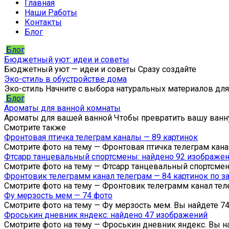
Главная
Наши Работы
Контакты
Блог
Блог
Бюджетный уют: идеи и советы
Бюджетный уют — идеи и советы Сразу создайте
Эко-стиль в обустройстве дома
Эко-стиль Начните с выбора натуральных материалов для
Блог
Ароматы для ванной комнаты
Ароматы для вашей ванной Чтобы превратить вашу ван
Смотрите также
Фронтовая птичка телеграм каналы — 89 картинок
Смотрите фото на тему — Фронтовая птичка телеграм кан
Фтсарр танцевальный спортсмены: найдено 92 изображе
Смотрите фото на тему — Фтсарр танцевальный спортсмен
Фронтовик телеграмм канал телеграм — 84 картинок по з
Смотрите фото на тему — Фронтовик телеграмм канал тел
Фу мерзость мем — 74 фото
Смотрите фото на тему — Фу мерзость мем. Вы найдете 7
Фроськин дневник яндекс: найдено 47 изображений
Смотрите фото на тему — Фроськин дневник яндекс. Вы н