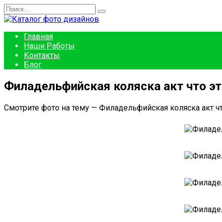
Перейти
Search
к
for:
содержанию
Главная
Наши Работы
Контакты
Блог
Филадельфийская коляска акт что эт
Смотрите фото на тему — Филадельфийская коляска акт чт