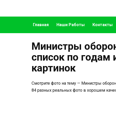
Перейти
к
содержанию
Главная
Наши Работы
Контакты
Министры оборон
список по годам 
картинок
Смотрите фото на тему — Министры обороны
84 разных реальных фото в хорошем качес